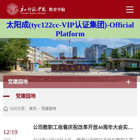
太阳成(tyc122cc-VIP认证集团)-Official
Platform
党建园地
党建园地
当前位置：
首页
->
党建园地
公司教职工收看庆祝改革开放40周年大会实况直播
12/19
2018