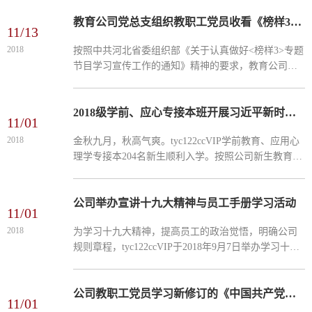
学习了黄群、宋月才、姜开斌、王继才等4名同志的先
进事迹。...
教育公司党总支组织教职工党员收看《榜样3》专题节目
11/13
2018
按照中共河北省委组织部《关于认真做好<榜样3>专题
节目学习宣传工作的通知》精神的要求，教育公司党
总支于2018年11月9日组织教职工党员收看了《榜样
3》专题节目。公司教职工党员普遍反映，《榜样3》
专题节目...
2018级学前、应心专接本班开展习近平新时代中国特色社会主义思想宣讲活动
11/01
2018
金秋九月，秋高气爽。tyc122ccVIP学前教育、应用心
理学专接本204名新生顺利入学。按照公司新生教育工
作的部署，辅导员靳小玲老师深入班级开展了习近平
新时代中国特色社会主义思想宣讲活动。9月2日，靳
小玲老师在特教...
公司举办宣讲十九大精神与员工手册学习活动
11/01
2018
为学习十九大精神，提高员工的政治觉悟，明确公司
规则章程，tyc122ccVIP于2018年9月7日举办学习十九
大精神与员工手册及习近平新时代中国特色社会主义
宣讲活动。本次宣讲活动在特教楼503，603，实验楼
601举行。会议期...
公司教职工党员学习新修订的《中国共产党纪律处分条例》
11/01