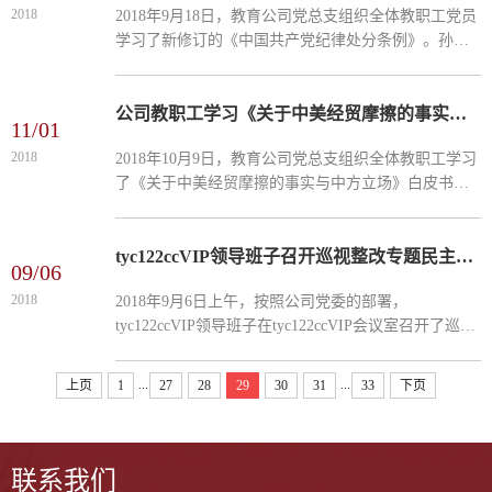
2018
2018年9月18日，教育公司党总支组织全体教职工党员
学习了新修订的《中国共产党纪律处分条例》。孙尚
斌书记向同志们介绍了《中国共产党纪律处分条例》
修订的背景，并且围绕新修订的《中国共产党纪律处
分条例》九大...
公司教职工学习《关于中美经贸摩擦的事实与中方立场》白皮书
11/01
2018
2018年10月9日，教育公司党总支组织全体教职工学习
了《关于中美经贸摩擦的事实与中方立场》白皮书。
孙尚斌书记向全体教工介绍了我国政府发布《关于中
美经贸摩擦的事实与中方立场》白皮书的背景和主要
内容，特别是...
tyc122ccVIP领导班子召开巡视整改专题民主生活会
09/06
2018
2018年9月6日上午，按照公司党委的部署，
tyc122ccVIP领导班子在tyc122ccVIP会议室召开了巡视
整改专题民主生活会。公司党委书记王英同志、公司
办公室孙溢老师出席了此次专题民主生活会。为了开
...
...
上页
1
27
28
29
30
31
33
下页
好这次专题民主生活会，王...
联系我们