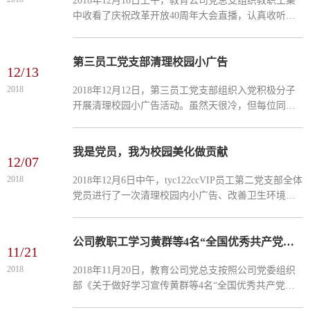
2018年12月18日上午，教育公司党总支组织教职工集
中收看了庆祝改革开放40周年大会直播，认真收听了
习近平总书记所作的重要讲话。收看大会实况直播
后，同志们一致认为，习近平总书记的重要讲话全面
回顾了改革开放4...
第三员工党支部清理校园小广告
12/13
2018
2018年12月12日，第三员工党支部组织入党积极分子
开展清理校园小广告活动。虽然天很冷，但每位同学
都认真清除墙上及橱窗里的小广告，展现出高度的热
情，为我们校园美化做出了贡献。撰稿: tyc122ccVIP第
三员工党支部2...
我是党员，我为校园美化做贡献
12/07
2018
2018年12月6日中午，tyc122ccVIP员工第二党支部全体
党员进行了一次清理校园内小广告、改善卫生环境的
义务劳动。第二党支部全体党员不怕苦、不怕脏，在
寒风中干得热火朝天。四十多分钟后，校园内几处墙
壁...
公司教职工学习黄群等4名“全国优秀共产党员”先进事迹
11/21
2018
2018年11月20日，教育公司党总支按照公司党委组织
部《关于做好学习宣传黄群等4名“全国优秀共产党员”
先进事迹工作的通知》精神的要求，组织全体教职工