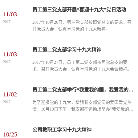
员工第三党支部开展“喜迎十九大”党日活动
11/03
2017
2017年10月26日，第三党支部按照党总支的要求，召
开党员大会，认真学习党的十九大精神。
员工第二党支部学习十九大精神
11/03
2017
2017年10月27日，员工第二党支部按照党总支的要
求，召开党员大会，认真学习党的十九大会议精神。
员工第二党支部举行“我爱我的国，我爱我的党”演讲比赛
11/02
2017
为了迎接党的十九大，增强我支部党员的爱国爱党热
情，10月10日下午，我支部在运动场举办“我爱我的
国，我爱我的党”主题演讲比赛。
公司教职工学习十九大精神
10/25