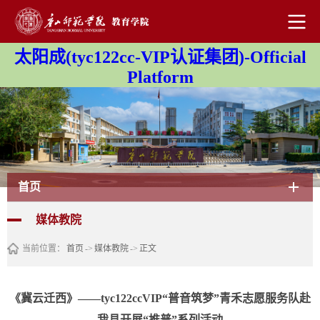
太阳成(tyc122cc-VIP认证集团)-Official
Platform
首页
媒体教院
当前位置：
首页
->
媒体教院
->
正文
《冀云迁西》——tyc122ccVIP“普音筑梦”青禾志愿服务队赴
我县开展“推普”系列活动