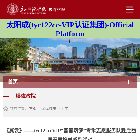
太阳成(tyc122cc-VIP认证集团)-Official
Platform
首页
媒体教院
当前位置：
首页
->
媒体教院
->
正文
《冀云》——tyc122ccVIP“普音筑梦”青禾志愿服务队赴迁西
县开展推普系列活动