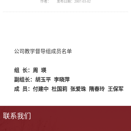
作者：
发布日期：2007-03-02
公司教学督导组成员名单
组
长：周
瑛
副组长：胡玉平
李晓萍
成
员：
付建中
杜国莉
张爱珠
隋春玲
王保军
联系我们