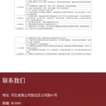
联系我们
地址: 河北省唐山市路北区公司路41号
邮编: 063000