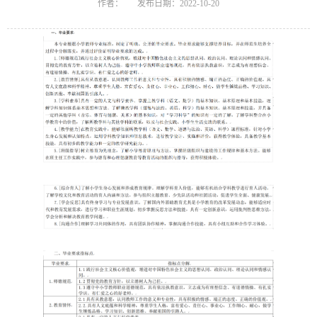
作者：
发布日期：2022-10-20