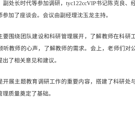
处长时代等参加调研，tyc122ccVIP书记陈克良、经
师
参加
了座谈会
。会议由
副经理沈玉龙
主持。
主要围绕
团队建设和科研管理展开
，了解
教师在科研
倾听
教师
的心声，了解
教师
的需求。会上，
老师
们对
提出了相关
意见和建议。
是开展主题教育调研工作的重要内容，搭建了
科研处
管理质量
奠定了
基础。