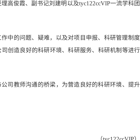
理高俊霞、副书记刘建明以及tyc122ccVIP一流学科团
工作中的问题、疑难，以及对项目申报、科研管理制
公司创造良好的
科研
环境
、
科研服务、科研机制等进
与
公司教师
沟通的桥梁，为营造良好的
科研
环境
、
提
（
tyc122ccVIP
）