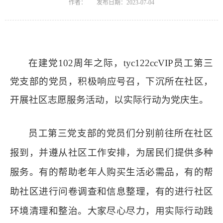
作者：
发布日期：2023-07-04
在建党
102周年之际
，tyc122ccVIP员工第三
党支部
的
党员，积极响应号召，
下沉
所在社区，
开展社区志愿服务活动
，
以实际行动为党庆生
。
员工第三党支部的
党员们分别前往所在社区
报到
，
并遵从社区工作安排，
为居民们提供多种
服务。有的帮助老年人购买生活必需品，有的帮
助社区进行问卷调查和信息整理，有的
进行
社区
环境清理和整治。大家尽心尽力，用实际行动践