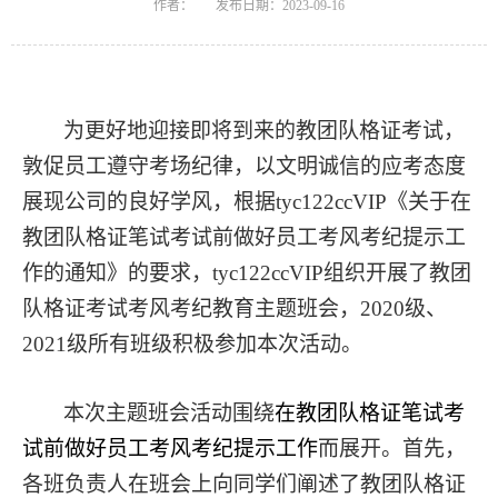
作者：
发布日期：2023-09-16
为更好
地
迎接
即将到来的教团队格证考试
，
敦促员工遵守考场纪律
，
以文明诚信
的应考态度
展现公司
的
良好学风，根据tyc122ccVIP《关于在
教团队格证笔试考试前做好员工考风考纪提示工
作的通知
》
的
要求
，
tyc122ccVIP组织开展了
教团
队格证考试
考风考纪
教育
主题班会，
2020级
、
2021级
所有
班级积极参加本次活动。
本次主题班会活动围绕
在教团队格证笔试考
试前做好员工考风考纪提示工作
而展开。首先
，
各班负责人在班会上向同学们阐述了
教团队格证