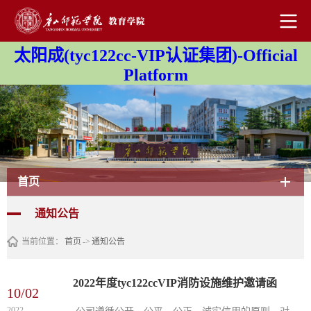
太阳成(tyc122cc-VIP认证集团)-Official
Platform
首页
通知公告
当前位置：
首页
->
通知公告
2022年度tyc122ccVIP消防设施维护邀请函
10/02
2022