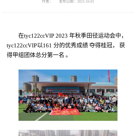
作者：
发布日期：2023-10-01
在tyc122ccVIP
2023 年秋季田径运动会中，
tyc122ccVIP以161 分的优秀
成绩
夺得桂冠，
获
得甲组团体总分第一名
。