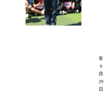
年
9
月
29
日