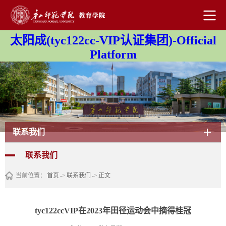
太阳成(tyc122cc-VIP认证集团)-Official
Platform
联系我们
联系我们
当前位置：
首页
->
联系我们
->
正文
tyc122ccVIP在2023年田径运动会中摘得桂冠